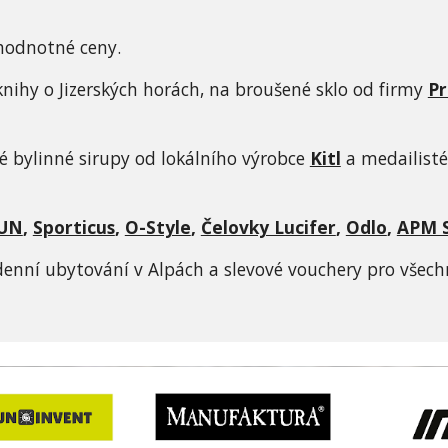
 hodnotné ceny. 
ihy o Jizerských horách, na broušené sklo od firmy 
Pr
é bylinné sirupy od lokálního výrobce 
Kitl
a
medailisté
UN
, 
Sporticus
, 
O-Style
, 
Čelovky Lucifer
, 
Odlo
, 
APM 
 denní ubytování v Alpách a slevové vouchery pro všech