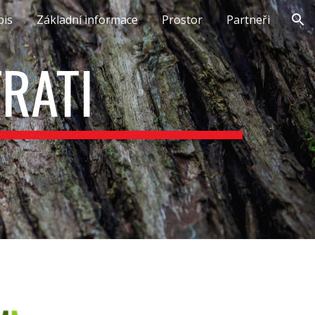
pis
Základní informace
Prostor
Partneři
ion
RATI