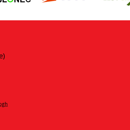
e)
logh