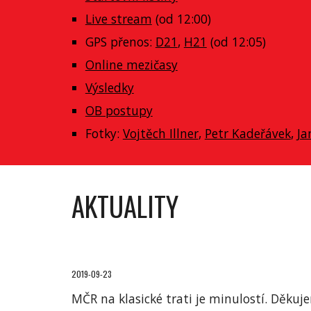
Live stream
 (od 12:00)
GPS přenos: 
D21
, 
H21
 (od 12:05)
Online mezičasy
Výsledky
OB postupy
Fotky: 
Vojtěch Illner
, 
Petr Kadeřávek
, 
Ja
AKTUALITY
2019-09-23
MČR na klasické trati je minulostí. Děku