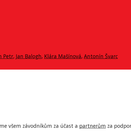
n Petr
, 
Jan Balogh
, 
Klára Mašínová
, 
Antonín Švarc
jeme všem závodníkům za účast a 
partnerům