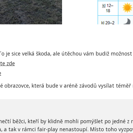
To je sice velká škoda, ale útěchou vám budiž možnost
jte zde
e
é obrazovce, která bude v aréně závodů vysílat téměř
ečtí běžci, kteří by klidně mohli pomýšlet po jedné z m
, a tak v rámci fair-play nenastoupí. Místo toho vyzpov