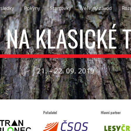
sledky
Pokyny
Startovky
Veřejný závod
Roz
ip to main content
Skip to navigat
 NA KLASICKÉ T
21. – 22. 09. 2019
Pořadatel
Hlavní partner