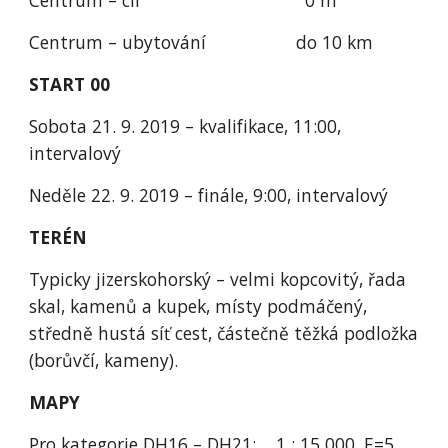
Centrum – cíl                                 0 m
Centrum – ubytování                  do 10 km
START 00
Sobota 21. 9. 2019 – kvalifikace, 11:00, 
intervalový
Neděle 22. 9. 2019 – finále, 9:00, intervalový
TERÉN
Typicky jizerskohorský – velmi kopcovitý, řada 
skal, kamenů a kupek, místy podmáčený, 
středně hustá síť cest, částečně těžká podložka 
(borůvčí, kameny).
MAPY
Pro kategorie DH16 – DH21:    1 : 15 000, E=5 