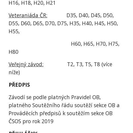
H16, H18, H20, H21
Veteraniáda ČR:
             D35, D40, D45, D50, 
D55, D60, D65, D70, D75, H35, H40, H45, H50, 
H55, 
                                          H60, H65, H70, H75, 
H80
Veřejný závod:
                T2, T3, T5, T8 (více 
níže)
PŘEDPIS
Závodí se podle platných Pravidel OB, 
platného Soutěžního řádu soutěží sekce OB a 
Prováděcích předpisů k soutěžím sekce OB 
ČSOS pro rok 2019 