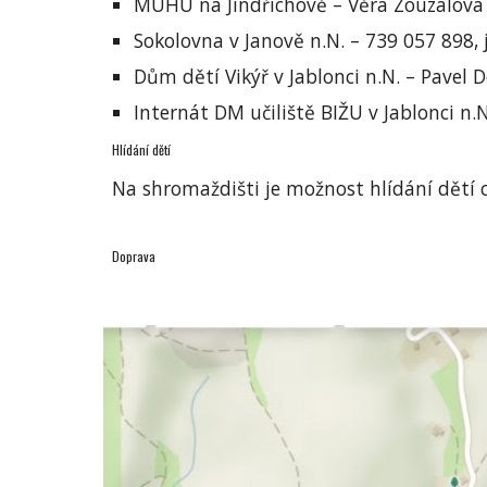
MUHU na Jindřichově – Věra Zouzalová 
Sokolovna v Janově n.N. – 739 057 898, 
Dům dětí Vikýř v Jablonci n.N. – Pavel D
Internát DM učiliště BIŽU v Jablonci n
Hlídání dětí
Na shromaždišti je možnost hlídání dětí o
Doprava