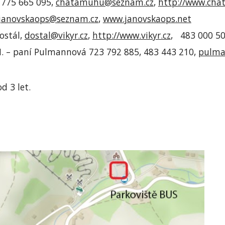
775 665 095, 
chatamuhu@seznam.cz
, 
http://www.cha
janovskaops@seznam.cz
, 
www.janovskaops.net
ostál, 
dostal@vikyr.cz
, 
http://www.vikyr.cz
,   483 000 5
.N. – paní Pulmannová 723 792 885, 483 443 210, 
pulma
d 3 let.