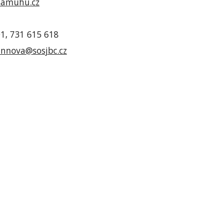
tamuhu.cz
01, 731 615 618
nnova@sosjbc.cz