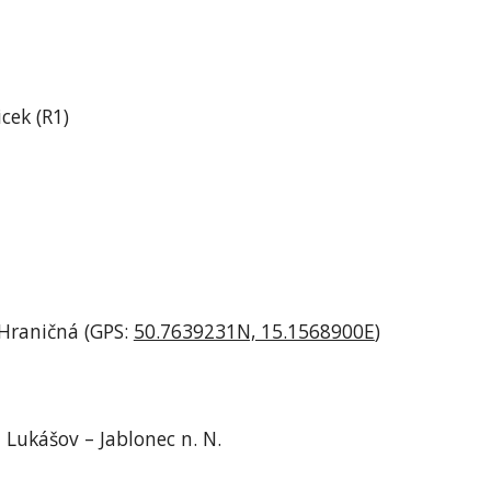
cek (R1)
Hraničná (GPS: 
50.7639231N, 15.1568900E
)
 Lukášov – Jablonec n. N.