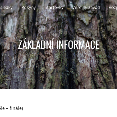
sledky
Pokyny
Startovky
Veřejný závod
Roz
ip to main content
Skip to navigat
ZÁKLADNÍ INFORMACE
le – finále)